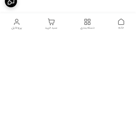
خانه
دسته‌بندی
سبد خرید
پروفایل
دسترسی سریع
درباره ما
قوانین و مقررات
سیاست حریم خصوصی
تماس با ما
شکایات
هفت روز هفته ، از ۱۰صبح تا ۱۱ شب، به صورت آنلاین در واتساپ