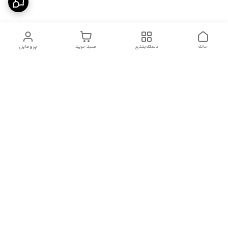
خانه
دسته‌بندی
سبد خرید
پروفایل
دسترسی سریع
درباره ما
قوانین و مقررات
سیاست حریم خصوصی
تماس با ما
شکایات
هفت روز هفته ، از ۱۰صبح تا ۱۱ شب، به صورت آنلاین در واتساپ