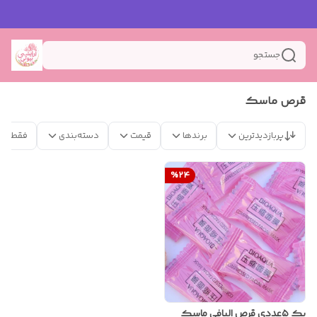
جستجو
قرص ماسک
پربازدیدترین
برندها
قیمت
دسته‌بندی
فقط مح
%
24
پک ۵عددی قرص الیافی ماسک