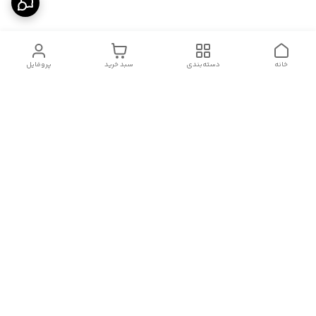
خانه
دسته‌بندی
سبد خرید
پروفایل
دسترسی سریع
درباره ما
قوانین و مقررات
سیاست حریم خصوصی
تماس با ما
شکایات
هفت روز هفته ، از ۱۰صبح تا ۱۱ شب، به صورت آنلاین در واتساپ