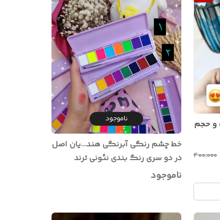
ناموجود
 و حجم
خط چشم رنگی آبرنگی هند...یان اصل
۴۰۰٬۰۰۰
در دو سری رنگ بندی نئونی ترند
اینستاگرام
ناموجود