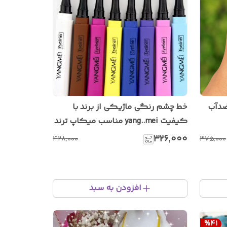
چشم ماژیکی آبی کاربنی ضدآب
خط چشم رنگی ماژیکی از برند با
کیفیت yang..mei مناسب میکاپ ترند
رنگی
۳۲۶٬۰۰۰
۴۲۸٬۰۰۰
۳۷۵٬۰۰۰
افزودن به سبد
%
41