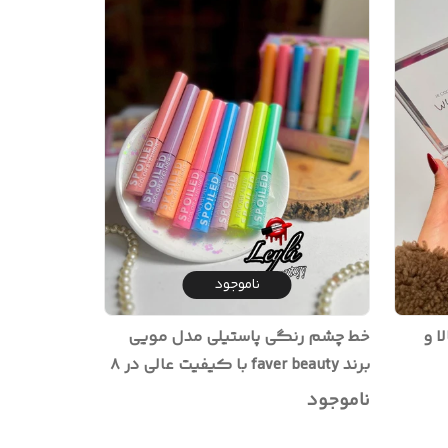
ناموجود
 بالا و
خط چشم رنگی پاستیلی مدل مویی
برند faver beauty با کیفیت عالی در ۸
رنگ جذاب ترند مخصوص میکاپ
ناموجود
رنگی بهار و تابستان