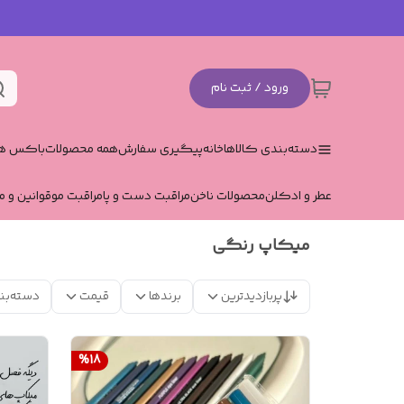
ورود / ثبت نام
دسته‌بندی کالاها
خانه
پیگیری سفارش
همه محصولات
باکس هد
عطر و ادکلن
محصولات ناخن
مراقبت دست و پا
مراقبت مو
قوانین و م
میکاپ رنگی
پربازدیدترین
برندها
قیمت
دسته‌بن
%
18