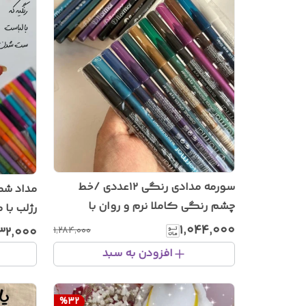
سورمه مدادی رنگی ۱۲عددی /خط
چشم رنگی کاملا نرم و روان با
کیفیت عالی
شاد تاب
۱٬۰۴۴٬۰۰۰
۱٬۲۸۴٬۰۰۰
۳۲٬۰۰۰
افزودن به سبد
%
32