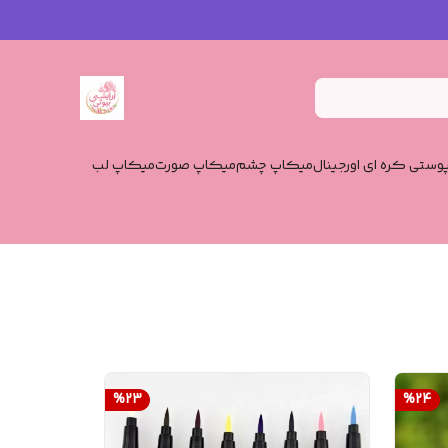
وستی کره ای اورجینال
میکاپ چشم
میکاپ صورت
میکاپ لب
%
23
%
24