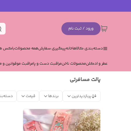
ورود / ثبت نام
دسته‌بندی کالاها
خانه
پیگیری سفارش
همه محصولات
باکس هد
عطر و ادکلن
محصولات ناخن
مراقبت دست و پا
مراقبت مو
قوانین و م
پالت مسافرتی
پربازدیدترین
برندها
قیمت
دسته‌بن