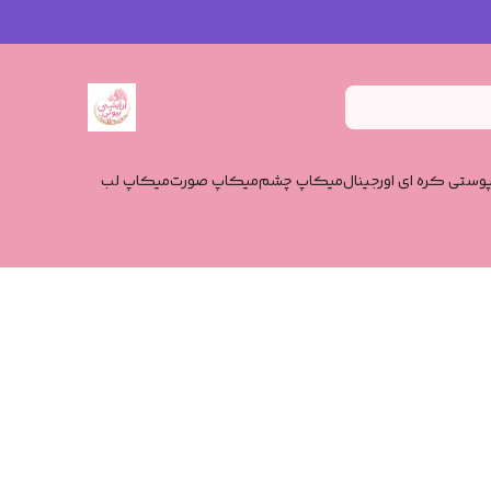
وستی کره ای اورجینال
میکاپ چشم
میکاپ صورت
میکاپ لب