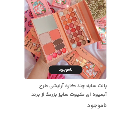
ناموجود
پالت سایه چند کاره آرایشی طرح
آبمیوه ای کیوت سایز بزرگ از برند
اورجینال آنیلیدی در رنگهای نوود
ناموجود
مناسب کادویی و استفاده شخصی