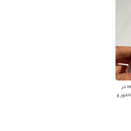
کانتور چرب استیکی برند versei در
نتور و