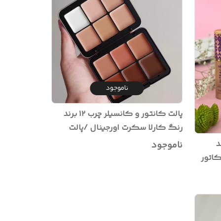
ناموجود
پالت کانتور و کانسیلر چرب ۱۲ برند
رنگ کارلا سکرت اورجینال /پالت
گریم و زاویه سازی صورت
د
ناموجود
ت اسکین دارای اپیکاتور
ازی