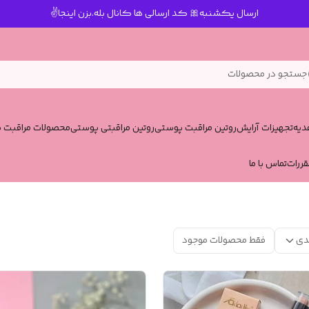
ارسال یکشنبه🎀 کد ارسالی ها کانال بله.بزن اینجا✌️
جستجو در محصولات
یه
تجهیزات آرایش
روتین مراقبت پوستی
روتین مراقبتی پوستی
محصولات مراقبت پ
قررات
تماس با ما
دی
فقط محصولات موجود