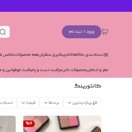
ورود / ثبت نام
دسته‌بندی کالاها
خانه
پیگیری سفارش
همه محصولات
باکس هد
عطر و ادکلن
محصولات ناخن
مراقبت دست و پا
مراقبت مو
قوانین و م
کانتورینگ
پربازدیدترین
برندها
قیمت
دسته‌بن
%
16