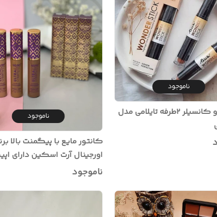
ناموجود
کانتور و کانسیلر ۲طرفه تایلامی مدل
ناموجود
کانتور مایع با پیگمنت بالا برن
د
اورجینال آر
بلند مناسب فرم دهی و زاویه س
ناموجود
صورت در ۳ رنگ کاربردی