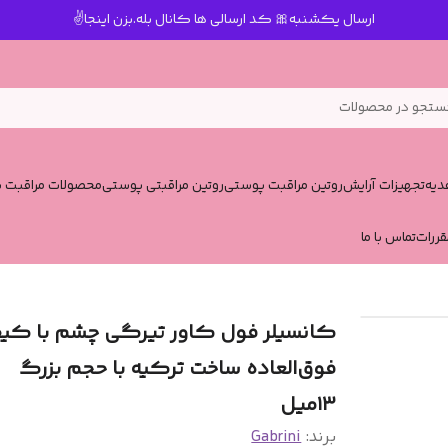
ارسال یکشنبه🎀 کد ارسالی ها کانال بله.بزن اینجا✌️
ستجو در محصولات
یه
تجهیزات آرایش
روتین مراقبت پوستی
روتین مراقبتی پوستی
محصولات مراقبت پ
قررات
تماس با ما
کانسیلر فول کاور تیرگی چشم با کی
فوق‌العاده ساخت ترکیه با حجم بزرگ
۱۳میل
برند:
Gabrini