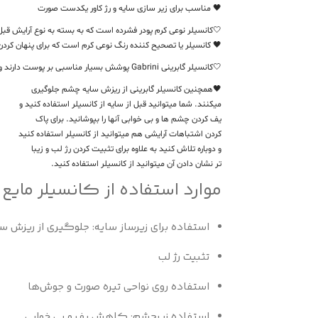
🖤 مناسب برای زیر سازی سایه و رژ کاور یکدست صورت
🤍کانسیلر نوعی کرم پودر فشرده است که به بسته به نوع آرایش قبل و
🖤 کانسیلر یا تصحیح کننده رنگ نوعی کرم است که برای پنهان کر
🤍کانسیلر گابرینی Gabrini پوشش بسیار مناسبی بر پوست دارند و افرادی که میخواهند در طول روز جوشهای خود را مخفی کنند میتوانند از آن استفاده کنند. این کانسیلرها ماندگاری بالایی دارند و به پوست آسیب نمیرسانند.
🖤همچنین کانسیلر گابرینی از ریزش سایه چشم جلوگیری
میکنند. شما میتوانید قبل از سایه از کانسیلر استفاده کنید و
یف کردن چشم ها و بی خوابی آنها را بپوشانید. برای پاک
کردن اشتباهات آرایشی هم میتوانید از کانسیلر استفاده کنید
و دوباره تلاش کنید به علاوه برای تثبیت کردن رژ لب و زیبا
تر نشان دادن آن میتوانید از کانسیلر استفاده کنید.
موارد استفاده از کانسیلر مایع 
استفاده برای زیرساز سایه: جلوگیری از ریزش س
تثبیت رژ لب
استفاده روی نواحی تیره صورت و جوش‌ها
استفاده زیرچشم: کاهش پف و بی خوابی