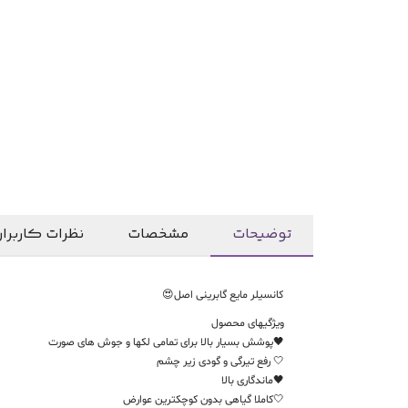
توضیحات
مشخصات
نظرات کاربرا
كانسيلر مایع گابرینی اصل😍
ویژگیهای محصول
🖤پوشش بسیار بالا برای تمامی لکها و جوش های صورت
🤍 رفع تیرگی و گودی زیر چشم
🖤ماندگاری بالا
🤍کاملا گیاهی بدون کوچکترین عوارض