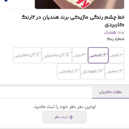
خط چشم رنگی ماژیکی برند هندیان در ۱۲رنگ
کاربردی
برند:
هندیان
شماره رنگ
۱_قرمز
۲_نارنجی
۳_زرد
۵_آبی پاستیلی
۶_آبی کاربنی
۹_سفید
۱۰_قهوه ای
۱۱_زرشکی
نظرات کاربران
اولین نفر نظر خود را ثبت کنید.
ثبت نظر