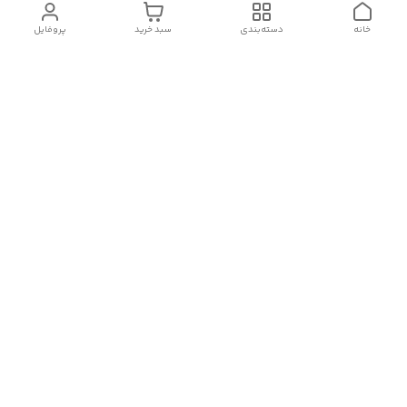
خانه
دسته‌بندی
سبد خرید
پروفایل
دسترسی سریع
درباره ما
قوانین و مقررات
سیاست حریم خصوصی
تماس با ما
شکایات
هفت روز هفته ، از ۱۰صبح تا ۱۱ شب، به صورت آنلاین در واتساپ
،روبیکا و بله پاسخگوی شما هستیم
09357033503